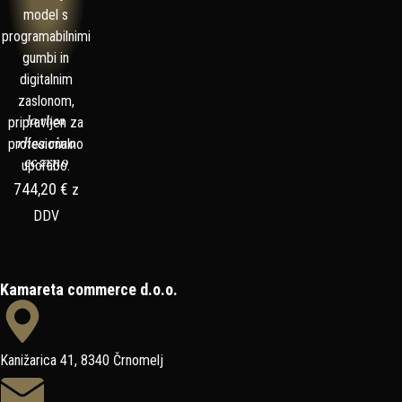
la rhea
rhea cino
ec zrno
744,20
€
z
DDV
Kamareta commerce d.o.o.
Kanižarica 41, 8340 Črnomelj