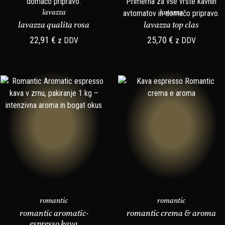
lavazza
lavazza
lavazza qualita rosa
lavazza top clas
22,91
€
25,70
€
z DDV
z DDV
romantic
romantic
romantic aromatic-
romantic crema & aroma
espresso kava