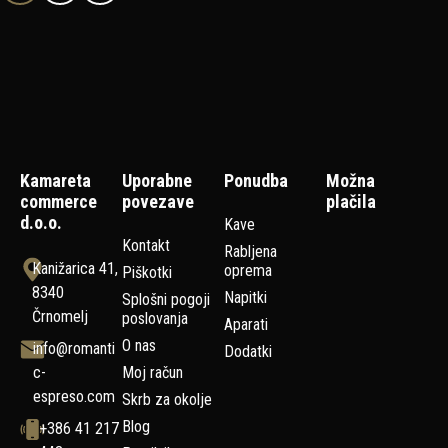
Kamareta
Uporabne
Ponudba
Možna
commerce
povezave
plačila
d.o.o.
Kave
Kontakt
Rabljena
Kanižarica 41,
oprema
Piškotki
8340
Napitki
Splošni pogoji
Črnomelj
poslovanja
Aparati
O nas
info@romanti
Dodatki
c-
Moj račun
espreso.com
Skrb za okolje
Blog
+386 41 217