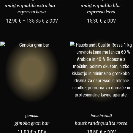
amigos qualità extra bar –
amigos qualita blu -
espresso kava
espresso kava
12,90
€
–
135,35
€
15,30
€
z DDV
z DDV
gimoka
hausbrandt
gimoka gran bar
hausbrandt qualita rossa
11,00
€
19,80
€
z DDV
z DDV