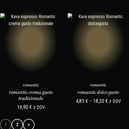
romantic
romantic
romantic crema gusto
romantic dolce gusto
tradizionale
4,85
€
–
18,20
€
z DDV
16,90
€
z DDV
1
2
>