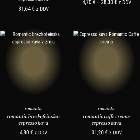
4,70
€
–
28,30
€
z DDV
31,64
€
z DDV
romantic
romantic
romantic brezkofeinska-
romantic caffe crema-
espresso kava
espresso kava
4,80
€
31,20
€
z DDV
z DDV